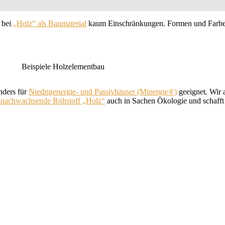
 bei
„Holz“ als Baumaterial
kaum Einschränkungen. Formen und Farben 
Beispiele Holzelementbau
nders für
Niedrigenergie- und Passivhäuser (Minergie®)
geeignet. Wir a
 nachwachsende Rohstoff „Holz“
auch in Sachen Ökologie und schaff