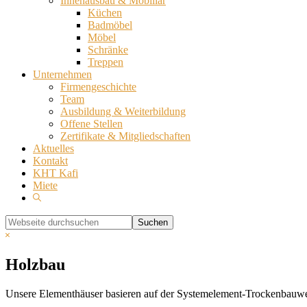
Innenausbau & Mobiliar
Küchen
Badmöbel
Möbel
Schränke
Treppen
Unternehmen
Firmengeschichte
Team
Ausbildung & Weiterbildung
Offene Stellen
Zertifikate & Mitgliedschaften
Aktuelles
Kontakt
KHT Kafi
Miete
Show
Search
Webseite
durchsuchen
Hide
Search
Holzbau
Unsere Elementhäuser basieren auf der Systemelement-Trockenbauweise