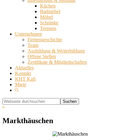
Innenausbau & Mobiliar
Küchen
Badmöbel
Möbel
Schränke
Treppen
Unternehmen
Firmengeschichte
Team
Ausbildung & Weiterbildung
Offene Stellen
Zertifikate & Mitgliedschaften
Aktuelles
Kontakt
KHT Kafi
Miete
Show
Search
Webseite
durchsuchen
Hide
Search
Markthäuschen