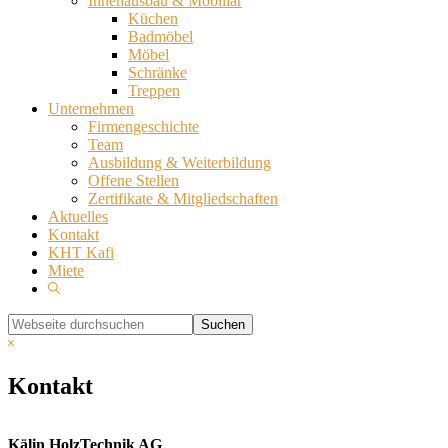
Innenausbau & Mobiliar
Küchen
Badmöbel
Möbel
Schränke
Treppen
Unternehmen
Firmengeschichte
Team
Ausbildung & Weiterbildung
Offene Stellen
Zertifikate & Mitgliedschaften
Aktuelles
Kontakt
KHT Kafi
Miete
Show
Search
Webseite
durchsuchen
Hide
Search
Kontakt
Kälin HolzTechnik AG