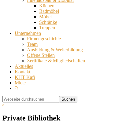
Innenausbau & Mobiliar
Küchen
Badmöbel
Möbel
Schränke
Treppen
Unternehmen
Firmengeschichte
Team
Ausbildung & Weiterbildung
Offene Stellen
Zertifikate & Mitgliedschaften
Aktuelles
Kontakt
KHT Kafi
Miete
Show
Search
Webseite
durchsuchen
Hide
Search
Private Bibliothek