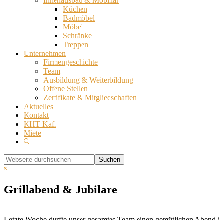
Innenausbau & Mobiliar
Küchen
Badmöbel
Möbel
Schränke
Treppen
Unternehmen
Firmengeschichte
Team
Ausbildung & Weiterbildung
Offene Stellen
Zertifikate & Mitgliedschaften
Aktuelles
Kontakt
KHT Kafi
Miete
Show
Search
Webseite
durchsuchen
Hide
Search
Grillabend & Jubilare
Letzte Woche durfte unser gesamtes Team einen gemütlichen Abend im