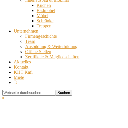
Innenausbau & Mobiliar
Küchen
Badmöbel
Möbel
Schränke
Treppen
Unternehmen
Firmengeschichte
Team
Ausbildung & Weiterbildung
Offene Stellen
Zertifikate & Mitgliedschaften
Aktuelles
Kontakt
KHT Kafi
Miete
Show
Search
Webseite
durchsuchen
Hide
Search