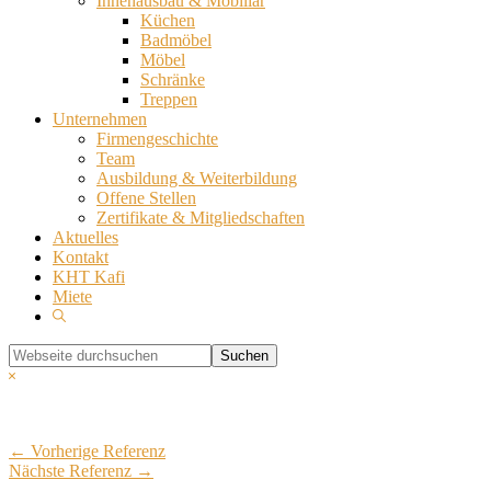
Innenausbau & Mobiliar
Küchen
Badmöbel
Möbel
Schränke
Treppen
Unternehmen
Firmengeschichte
Team
Ausbildung & Weiterbildung
Offene Stellen
Zertifikate & Mitgliedschaften
Aktuelles
Kontakt
KHT Kafi
Miete
Show
Search
Webseite
durchsuchen
Hide
Search
← Vorherige Referenz
Nächste Referenz →