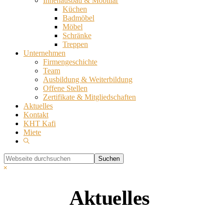
Innenausbau & Mobiliar
Küchen
Badmöbel
Möbel
Schränke
Treppen
Unternehmen
Firmengeschichte
Team
Ausbildung & Weiterbildung
Offene Stellen
Zertifikate & Mitgliedschaften
Aktuelles
Kontakt
KHT Kafi
Miete
Show
Search
Webseite
durchsuchen
Hide
Search
Aktuelles