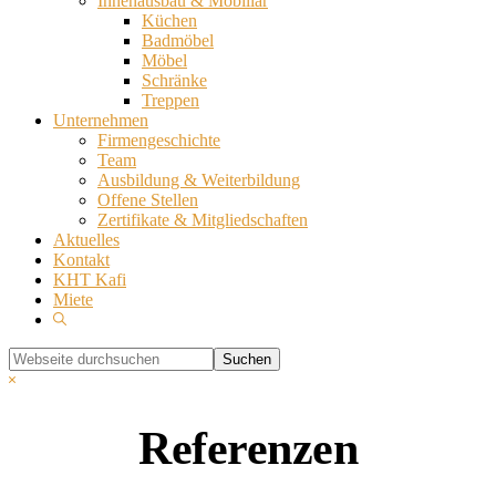
Innenausbau & Mobiliar
Küchen
Badmöbel
Möbel
Schränke
Treppen
Unternehmen
Firmengeschichte
Team
Ausbildung & Weiterbildung
Offene Stellen
Zertifikate & Mitgliedschaften
Aktuelles
Kontakt
KHT Kafi
Miete
Show
Search
Webseite
durchsuchen
Hide
Search
Referenzen